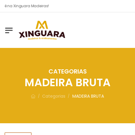
 é na Xinguara Madeiras!
CATEGORIAS
MADEIRA BRUTA
Categorias
MADEIRA BRUTA
/
/