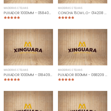
MADEIRAS E TELHAS
MADEIRAS E TELHAS
PUXADOR 1000MM - 058404 - PLANO RETO CROMADO
CONCHA 15CM L.O- 014208 - UNIAO 2/PARAF
INSCREVA EM NOSSA
NEWSLETTER
Receba ofertas exclusivas de nosso produtos
MADEIRAS E TELHAS
MADEIRAS E TELHAS
diretamente em sua caixa de emails.
PUXADOR 1000MM - 018409 - TUBULAR RETO ANTIQUE
PUXADOR 800MM - 088209 - TUB. CURVO FRONTAL ANTIQUE
INSCREVER