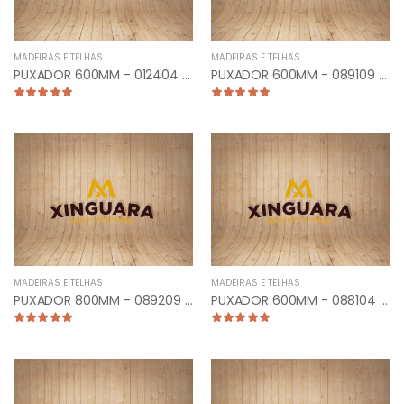
MADEIRAS E TELHAS
MADEIRAS E TELHAS
PUXADOR 600MM - 012404 - TUB. CURVO LATERAL CROMADO
PUXADOR 600MM - 089109 - PLANO FRONTAL ANTIQUE
MADEIRAS E TELHAS
MADEIRAS E TELHAS
PUXADOR 800MM - 089209 - PLANO CURVO ANTIQUE
PUXADOR 600MM - 088104 - TUB CURVO FRONTAL CROMADO